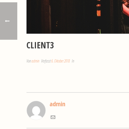
CLIENT3
Von
admin
Verfasst
6. Oktober 2018
In
admin